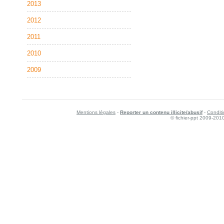
2013
2012
2011
2010
2009
Mentions légales
-
Reporter un contenu illicite/abusif
-
Conditi
© fichier-ppt 2009-201