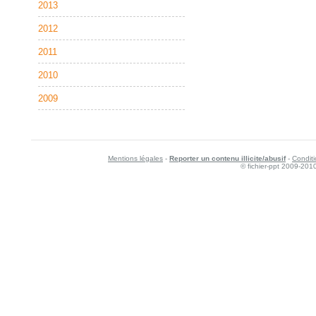
2013
2012
2011
2010
2009
Mentions légales
-
Reporter un contenu illicite/abusif
-
Conditi
© fichier-ppt 2009-201