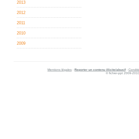
2013
2012
2011
2010
2009
Mentions légales
-
Reporter un contenu illicite/abusif
-
Conditi
© fichier-ppt 2009-201