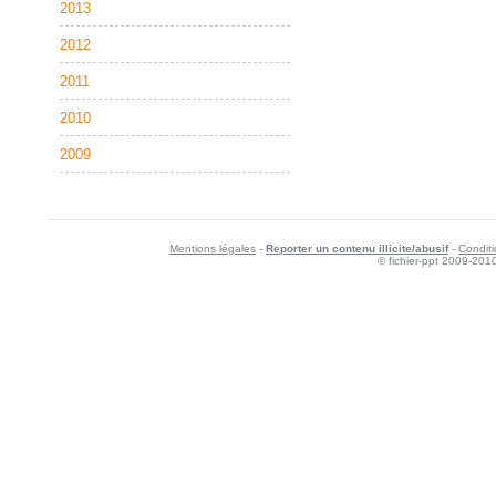
2013
2012
2011
2010
2009
Mentions légales
-
Reporter un contenu illicite/abusif
-
Conditi
© fichier-ppt 2009-201