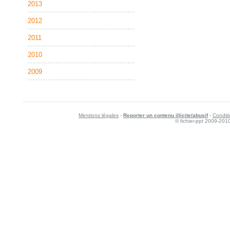
2013
2012
2011
2010
2009
Mentions légales
-
Reporter un contenu illicite/abusif
-
Conditi
© fichier-ppt 2009-201