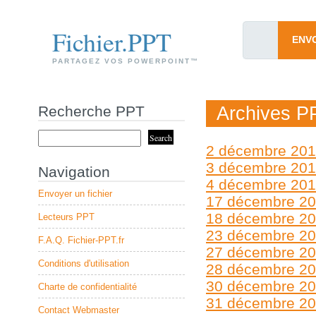
Fichier.PPT
ENV
PARTAGEZ VOS POWERPOINT™
Recherche PPT
Archives P
2 décembre 20
3 décembre 20
Navigation
4 décembre 20
Envoyer un fichier
17 décembre 2
18 décembre 2
Lecteurs PPT
23 décembre 2
F.A.Q. Fichier-PPT.fr
27 décembre 2
Conditions d'utilisation
28 décembre 2
30 décembre 2
Charte de confidentialité
31 décembre 2
Contact Webmaster