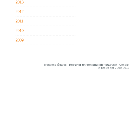
2013
2012
2011
2010
2009
Mentions légales
-
Reporter un contenu illicite/abusif
-
Conditi
© fichier-ppt 2009-201