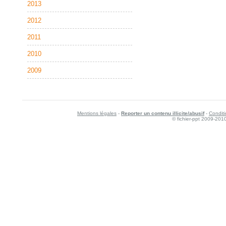
2013
2012
2011
2010
2009
Mentions légales
-
Reporter un contenu illicite/abusif
-
Conditi
© fichier-ppt 2009-201