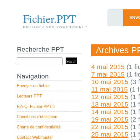
Fichier.PPT
ENV
PARTAGEZ VOS POWERPOINT™
Recherche PPT
Archives P
4 mai 2015
(1 fi
7 mai 2015
(1 fi
Navigation
10 mai 2015
(3 f
Envoyer un fichier
11 mai 2015
(1 f
12 mai 2015
(1 f
Lecteurs PPT
13 mai 2015
(1 f
F.A.Q. Fichier-PPT.fr
14 mai 2015
(1 f
Conditions d'utilisation
19 mai 2015
(2 f
22 mai 2015
(1 f
Charte de confidentialité
25 mai 2015
(1 f
Contact Webmaster