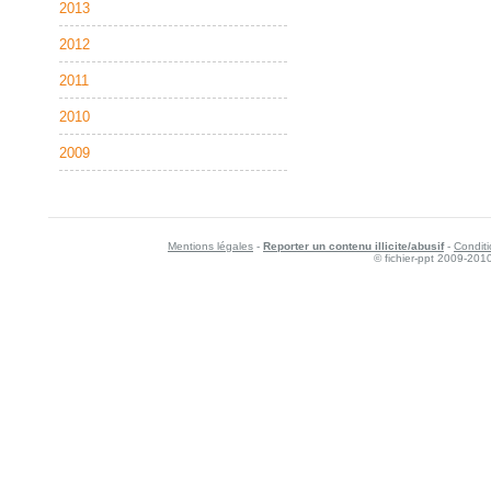
2013
2012
2011
2010
2009
Mentions légales
-
Reporter un contenu illicite/abusif
-
Conditi
© fichier-ppt 2009-201