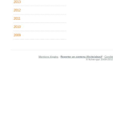
2013
2012
2011
2010
2009
Mentions légales
-
Reporter un contenu illicite/abusif
-
Conditi
© fichier-ppt 2009-201