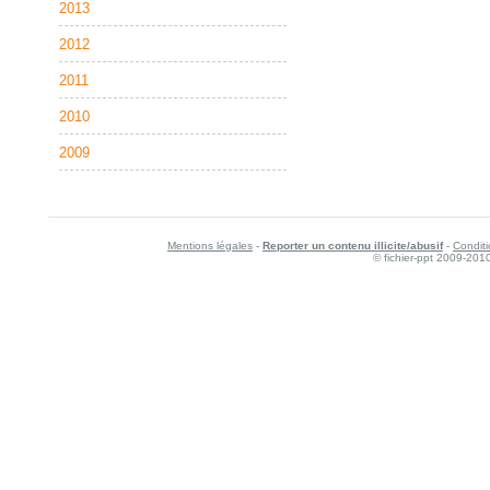
2013
2012
2011
2010
2009
Mentions légales
-
Reporter un contenu illicite/abusif
-
Conditi
© fichier-ppt 2009-201