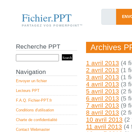
Fichier.PPT
ENV
PARTAGEZ VOS POWERPOINT™
Recherche PPT
Archives PP
1 avril 2013
(4 f
2 avril 2013
(1 fi
Navigation
3 avril 2013
(1 fi
Envoyer un fichier
4 avril 2013
(3 f
5 avril 2013
(2 f
Lecteurs PPT
6 avril 2013
(5 f
F.A.Q. Fichier-PPT.fr
7 avril 2013
(9 f
Conditions d'utilisation
8 avril 2013
(2 f
10 avril 2013
(2 
Charte de confidentialité
11 avril 2013
(4 
Contact Webmaster