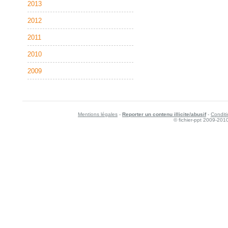
2013
2012
2011
2010
2009
Mentions légales
-
Reporter un contenu illicite/abusif
-
Conditi
© fichier-ppt 2009-201