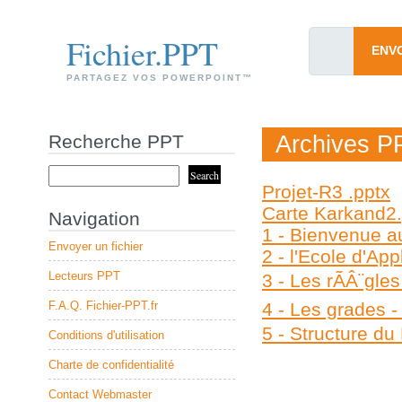
Fichier.PPT
ENV
PARTAGEZ VOS POWERPOINT™
Recherche PPT
Archives P
Projet-R3 .pptx
Carte Karkand2
Navigation
1 - Bienvenue a
Envoyer un fichier
2 - l'Ecole d'App
Lecteurs PPT
3 - Les rÃÂ¨gles
F.A.Q. Fichier-PPT.fr
4 - Les grades -
5 - Structure du
Conditions d'utilisation
Charte de confidentialité
Contact Webmaster