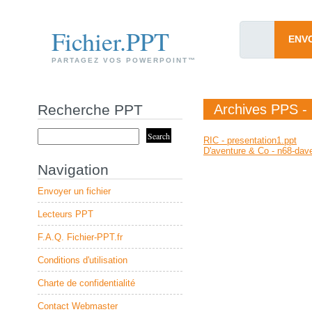
Fichier.PPT
ENV
PARTAGEZ VOS POWERPOINT™
Recherche PPT
Archives PPS - 1
RIC - presentation1.ppt
D'aventure & Co - n68-dave
Navigation
Envoyer un fichier
Lecteurs PPT
F.A.Q. Fichier-PPT.fr
Conditions d'utilisation
Charte de confidentialité
Contact Webmaster