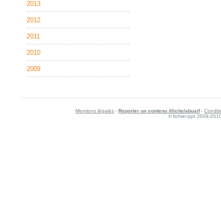
2013
2012
2011
2010
2009
Mentions légales
-
Reporter un contenu illicite/abusif
-
Conditi
© fichier-ppt 2009-201