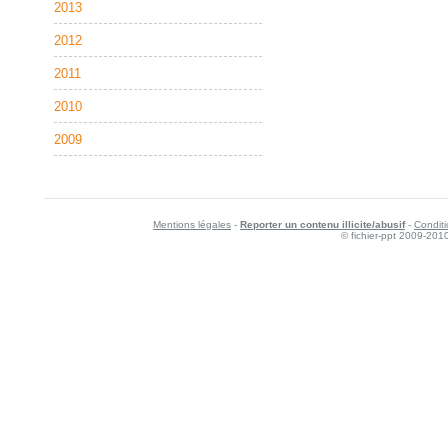
2013
2012
2011
2010
2009
Mentions légales
-
Reporter un contenu illicite/abusif
-
Conditi
© fichier-ppt 2009-201