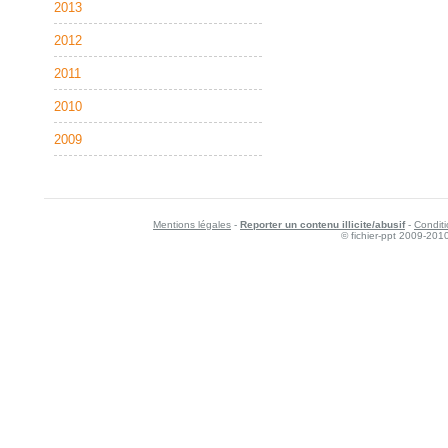
2013
2012
2011
2010
2009
Mentions légales
-
Reporter un contenu illicite/abusif
-
Conditi
© fichier-ppt 2009-201