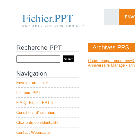
Fichier.PPT
ENV
PARTAGEZ VOS POWERPOINT™
Recherche PPT
Archives PPS -
Cours Inorga - cours-new3
Anniversaire Mariage - ann
Navigation
Envoyer un fichier
Lecteurs PPT
F.A.Q. Fichier-PPT.fr
Conditions d'utilisation
Charte de confidentialité
Contact Webmaster