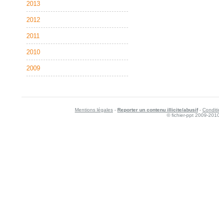
2013
2012
2011
2010
2009
Mentions légales
-
Reporter un contenu illicite/abusif
-
Conditi
© fichier-ppt 2009-201