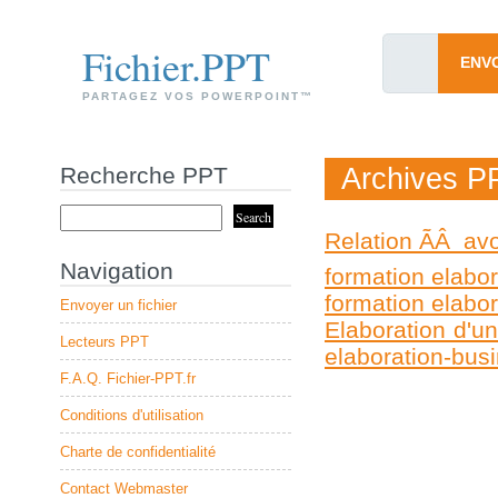
Fichier.PPT
ENV
PARTAGEZ VOS POWERPOINT™
Recherche PPT
Archives PP
Relation ÃÂ av
Navigation
formation elabor
formation elabor
Envoyer un fichier
Elaboration d'u
Lecteurs PPT
elaboration-busi
F.A.Q. Fichier-PPT.fr
Conditions d'utilisation
Charte de confidentialité
Contact Webmaster