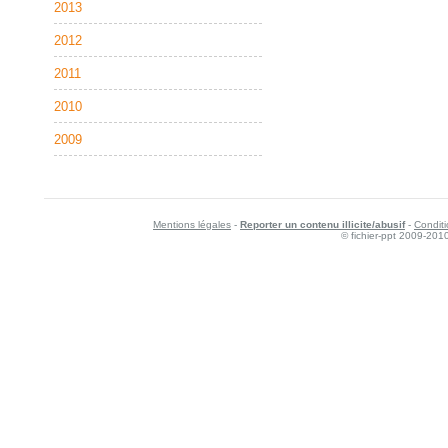
2013
2012
2011
2010
2009
Mentions légales
-
Reporter un contenu illicite/abusif
-
Conditi
© fichier-ppt 2009-201