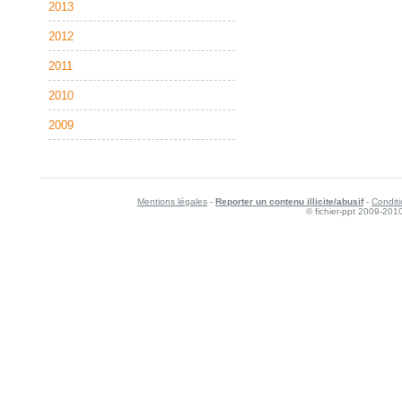
2013
2012
2011
2010
2009
Mentions légales
-
Reporter un contenu illicite/abusif
-
Conditi
© fichier-ppt 2009-201